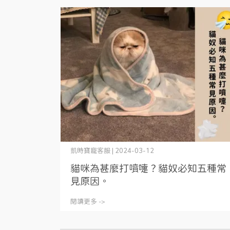
凱時寶寵客服 | 2024-03-12
貓咪為甚麼打噴嚏？貓奴必知五種常
見原因。
閱讀更多 ->