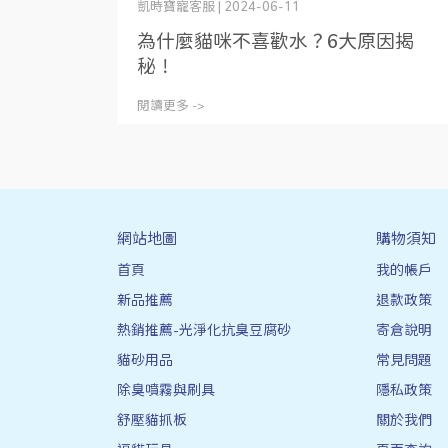
凱時寶寵客服 | 2024-06-11
為什麼貓咪不喜歡水？6大原因揭
秘！
閱讀更多 ->
網站地圖
購物須知
首頁
我的帳戶
新品推薦
退款政策
熱銷推薦-光淨化抗臭豆腐砂
寄倉說明
貓砂用品
常見問題
除臭噴霧與刷具
隱私政策
舒壓貓抓板
關於我們