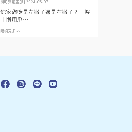
凱時寶寵客服 | 2024-05-07
你家貓咪是左撇子還是右撇子？一探
「慣用爪⋯
閱讀更多 ->