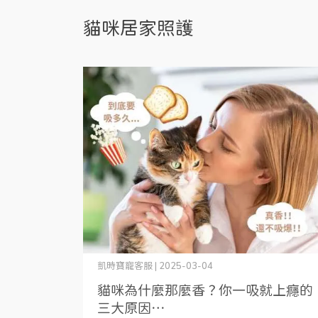
貓咪居家照護
凱時寶寵客服 | 2025-03-04
貓咪為什麼那麼香？你一吸就上癮的
三大原因⋯