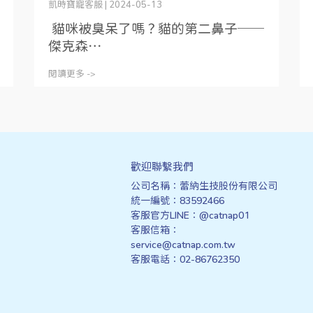
凱時寶寵客服 | 2024-05-13
貓咪被臭呆了嗎？貓的第二鼻子──
傑克森⋯
閱讀更多 ->
歡迎聯繫我們
公司名稱：蕾納生技股份有限公司
統一編號：83592466
客服官方LINE：@catnap01
客服信箱：
service@catnap.com.tw
客服電話：02-86762350