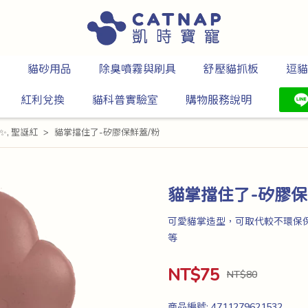
貓砂用品
除臭噴霧與刷具
舒壓貓抓板
逗貓
紅利兌換
貓科普實驗室
購物服務說明
✨
,
聖誕紅
貓掌擋住了-矽膠保鮮蓋/粉
貓掌擋住了-矽膠保
可愛貓掌造型，可取代較不環保
等
NT$75
NT$80
商品編號:
4711279621532