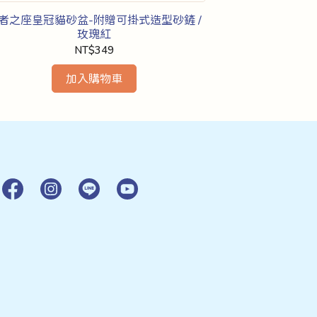
者之座皇冠貓砂盆-附贈可掛式造型砂鏟 /
實用設計畚
玫瑰紅
NT$349
加入購物車