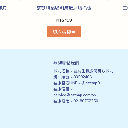
易掉屑，終結每天掃紙屑！
膠底
菇菇與貓貓劍麻無屑貓抓板
王
NT$499
加入購物車
歡迎聯繫我們
公司名稱：蕾納生技股份有限公司
統一編號：83592466
客服官方LINE：@catnap01
客服信箱：
service@catnap.com.tw
客服電話：02-86762350