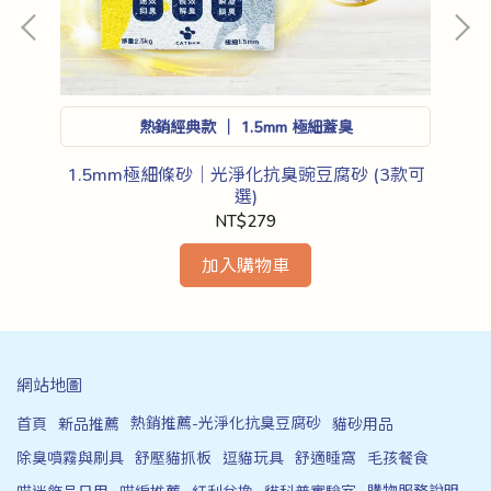
熱銷經典款 ｜ 1.5mm 極細蓋臭
我
體驗瞬間吸水、不易帶砂出盆的清爽
(4
1.5mm極細條砂｜光淨化抗臭豌豆腐砂 (3款可
舒
感！
選)
NT$279
加入購物車
網站地圖
熱銷推薦-光淨化抗臭豆腐砂
首頁
新品推薦
貓砂用品
除臭噴霧與刷具
舒壓貓抓板
逗貓玩具
舒適睡窩
毛孩餐食
購物服務說明