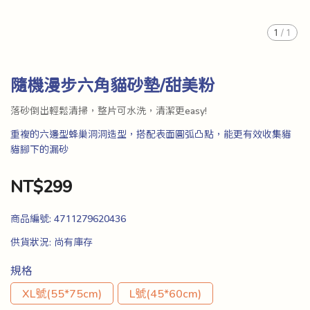
1
/
1
隨機漫步六角貓砂墊/甜美粉
落砂倒出輕鬆清掃，整片可水洗，清潔更easy!
重複的六邊型蜂巢洞洞造型，搭配表面圓弧凸點，能更有效收集貓
貓腳下的漏砂
NT$299
商品編號:
4711279620436
供貨狀況:
尚有庫存
規格
XL號(55*75cm)
L號(45*60cm)