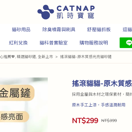
貓砂用品
除臭噴霧與刷具
舒壓貓抓板
逗貓
紅利兌換
貓科普實驗室
購物服務說明
心推薦💖
,
精選貓砂鏟
,
全新上市
搖滾貓貓-原木質感光亮貓砂鏟
搖滾貓貓-原木質
採用金屬與木材之環保素材，簡
原木手工上漆，手感溫潤耐用
NT$299
NT$399