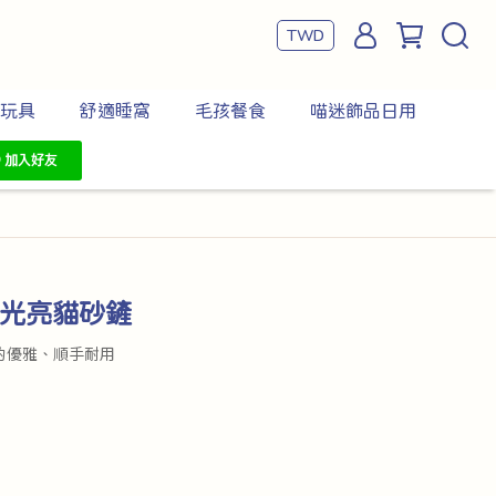
TWD
玩具
舒適睡窩
毛孩餐食
喵迷飾品日用
感光亮貓砂鏟
約優雅、順手耐用